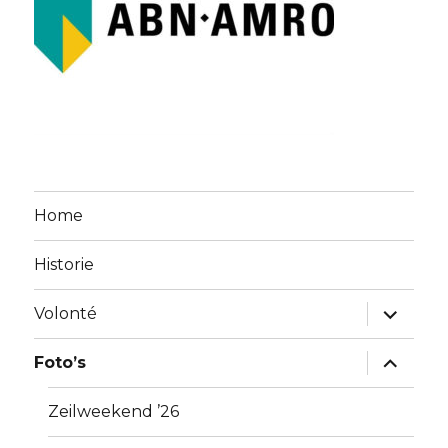
Home
Historie
vouw
Volonté
sub-
menu
uit
vouw
Foto’s
sub-
menu
uit
Zeilweekend ’26