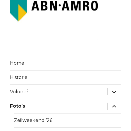
Home
Historie
vouw
Volonté
sub-
menu
uit
vouw
Foto’s
sub-
menu
uit
Zeilweekend ’26